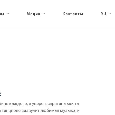
ры
Медиа
Контакты
RU
Е
бине каждого, я уверен, спрятана мечта.
 танцполе зазвучит любимая музыка, и