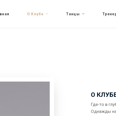
вная
О Клубе
Танцы
Трене
О КЛУБ
Где-то в глу
Однажды на