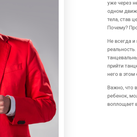
уже через н
одном движе
тела, став 
Почему? Про
Не всегда и
реальность.
танцевальны
прийти танц
него в этом 
Важно, что 
ребенок, мо
воплощает в