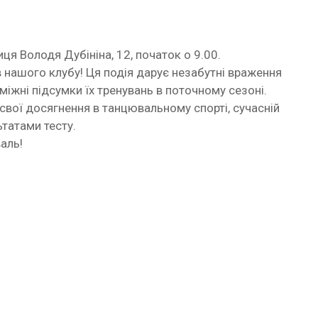
ця Володя Дубініна, 12, початок о 9.00.
в нашого клубу! Ця подія дарує незабутні враження
міжні підсумки їх тренувань в поточному сезоні.
свої досягнення в танцювальному спорті, сучасній
ьтатами тесту.
аль!