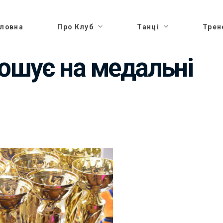
оловна
Про Клуб
Танці
Трен
рошує на медальні